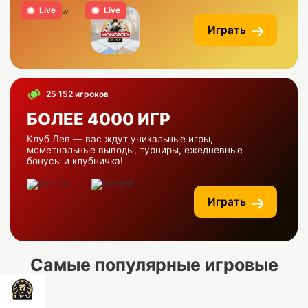
Live
Live
Играть
25 152 игроков
БОЛЕЕ 4000 ИГР
Клуб Лев — вас ждут уникальные игры,
мометнальные выводы, турниры, ежедневные
бонусы и клубничка!
Играть
Самые популярные игровые
автоматы Лев казино